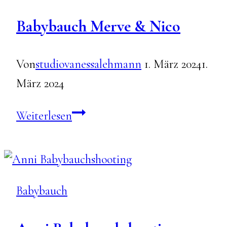
Babybauch Merve & Nico
Von
studiovanessalehmann
1. März 2024
1.
März 2024
Babybauch
Weiterlesen
Merve
&
Nico
Babybauch