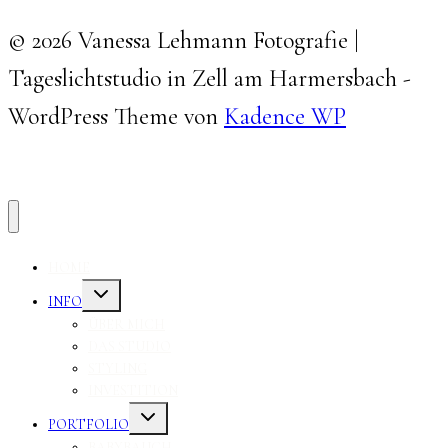
© 2026 Vanessa Lehmann Fotografie |
Tageslichtstudio in Zell am Harmersbach -
WordPress Theme von
Kadence WP
HOME
Untermenü
INFO
umschalten
ÜBER MICH
DAS STUDIO
STYLING
INVESTITION
Untermenü
PORTFOLIO
umschalten
BABYBAUCH