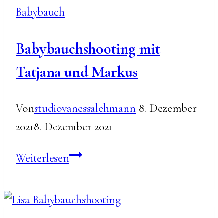
Babybauch
Babybauchshooting mit
Tatjana und Markus
Von
studiovanessalehmann
8. Dezember
2021
8. Dezember 2021
Babybauchshooting
Weiterlesen
mit
Tatjana
und