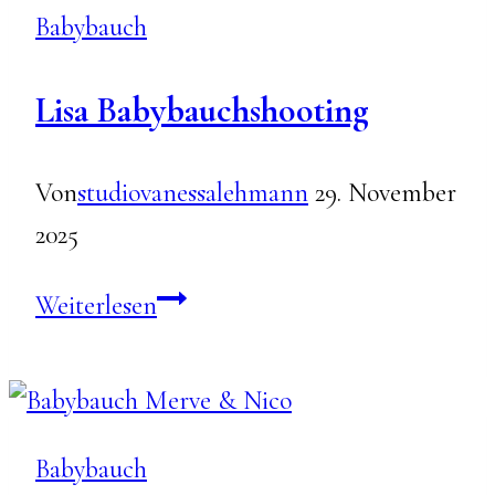
Babybauch
Markus
Lisa Babybauchshooting
Von
studiovanessalehmann
29. November
2025
Lisa
Weiterlesen
Babybauchshooting
Babybauch