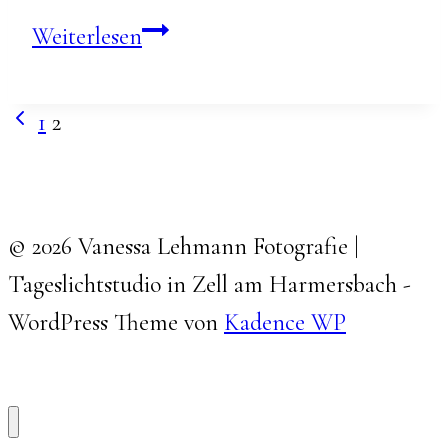
Newbornshooting
Weiterlesen
mit
Pia
Vorherige
1
2
Seitennavigation
Seite
© 2026 Vanessa Lehmann Fotografie |
Tageslichtstudio in Zell am Harmersbach -
WordPress Theme von
Kadence WP