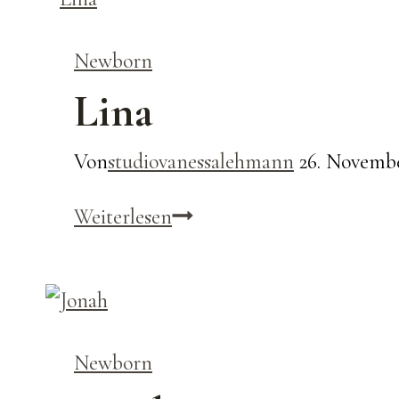
Newborn
Lina
Von
studiovanessalehmann
26. Novembe
Lina
Weiterlesen
Newborn