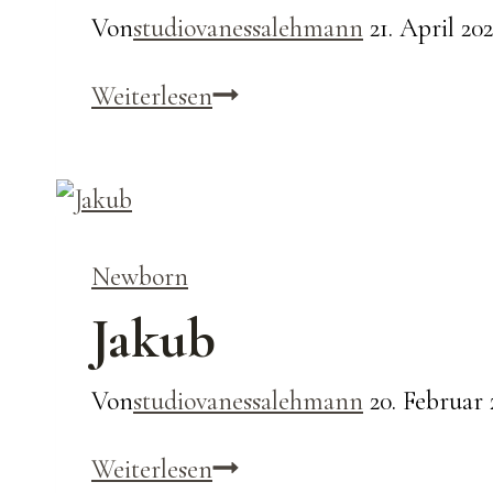
Von
studiovanessalehmann
21. April 20
Lene
Weiterlesen
Newborn
Jakub
Von
studiovanessalehmann
20. Februar 
Jakub
Weiterlesen