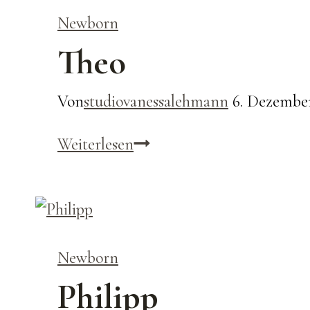
Newborn
Theo
Von
studiovanessalehmann
6. Dezember
Theo
Weiterlesen
Newborn
Philipp