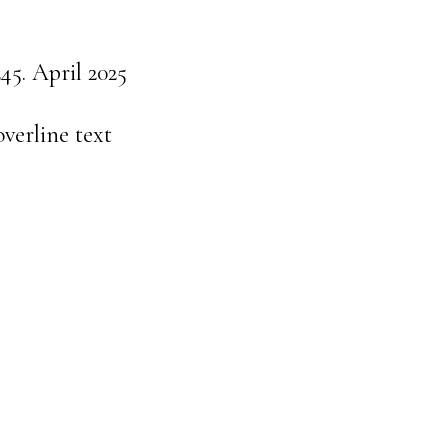
24
5. April 2025
verline text