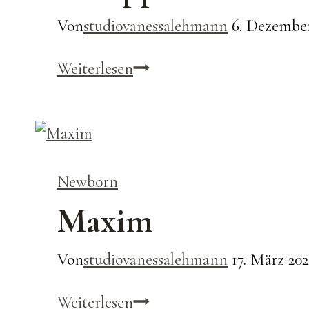
Von
studiovanessalehmann
6. Dezember
Philipp
Weiterlesen
Newborn
Maxim
Von
studiovanessalehmann
17. März 202
Maxim
Weiterlesen