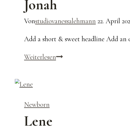
Jonah
Von
studiovanessalehmann
22. April 20
Add a short & sweet headline Add an o
Jonah
Weiterlesen
Newborn
Lene