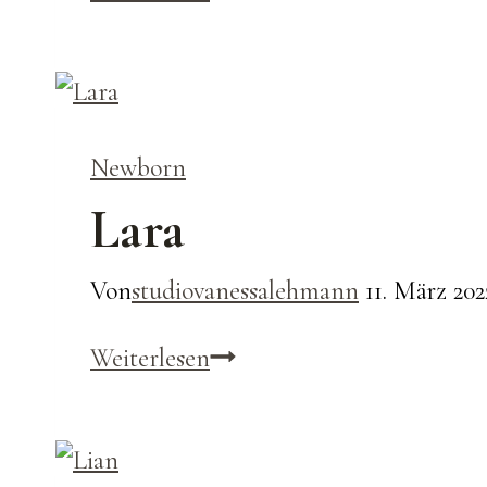
Newborn
Lara
Von
studiovanessalehmann
11. März 202
Lara
Weiterlesen