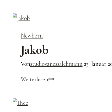
Newborn
Jakob
Von
studiovanessalehmann
23. Januar 2
Jakob
Weiterlesen