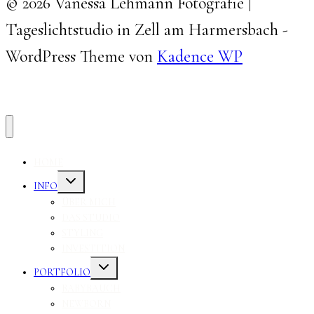
© 2026 Vanessa Lehmann Fotografie |
Tageslichtstudio in Zell am Harmersbach -
WordPress Theme von
Kadence WP
HOME
Untermenü
INFO
umschalten
ÜBER MICH
DAS STUDIO
STYLING
INVESTITION
Untermenü
PORTFOLIO
umschalten
BABYBAUCH
NEWBORN