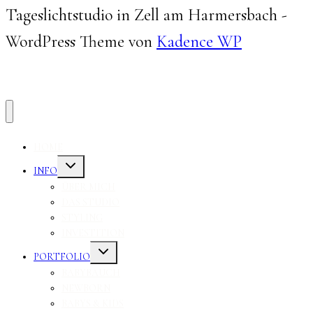
Tageslichtstudio in Zell am Harmersbach -
WordPress Theme von
Kadence WP
HOME
Untermenü
INFO
umschalten
ÜBER MICH
DAS STUDIO
STYLING
INVESTITION
Untermenü
PORTFOLIO
umschalten
BABYBAUCH
NEWBORN
BABYS & KIDS