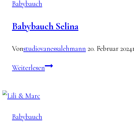
Babybauch
Babybauch Selina
Von
studiovanessalehmann
20. Februar 2024
Babybauch
Weiterlesen
Selina
Babybauch