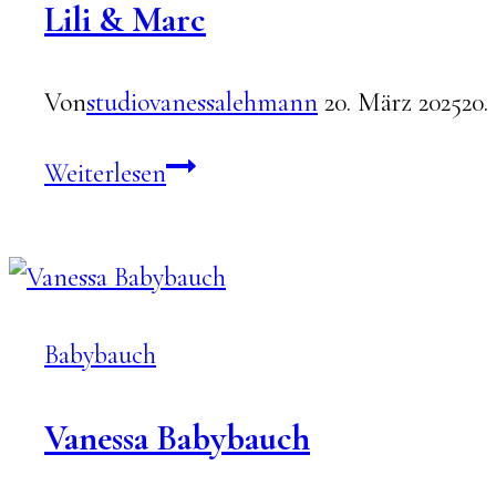
Lili & Marc
Von
studiovanessalehmann
20. März 2025
20.
Lili
Weiterlesen
&
Marc
Babybauch
Vanessa Babybauch