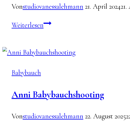
Von
studiovanessalehmann
21. April 2024
21.
Vanessa
Weiterlesen
Babybauch
Babybauch
Anni Babybauchshooting
Von
studiovanessalehmann
22. August 2025
2