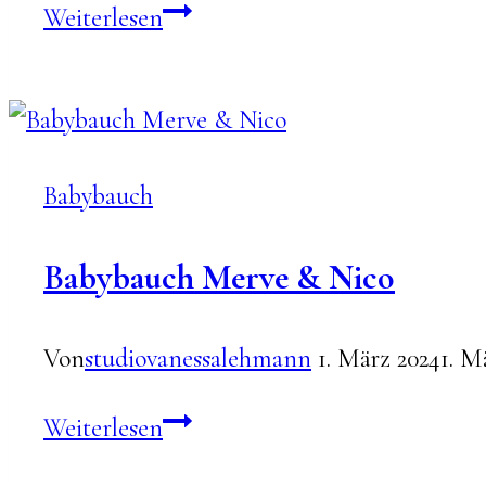
Anni
Weiterlesen
Babybauchshooting
Babybauch
Babybauch Merve & Nico
Von
studiovanessalehmann
1. März 2024
1. M
Babybauch
Weiterlesen
Merve