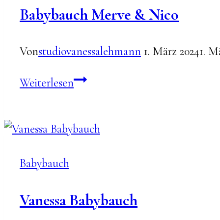
Babybauch Merve & Nico
Von
studiovanessalehmann
1. März 2024
1. M
Babybauch
Weiterlesen
Merve
&
Nico
Babybauch
Vanessa Babybauch