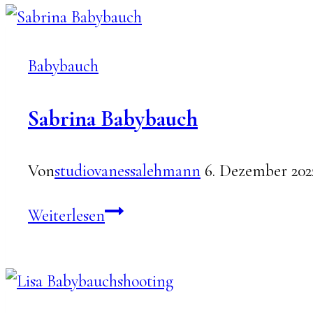
Tatjana
und
Markus
Babybauch
Sabrina Babybauch
Von
studiovanessalehmann
6. Dezember 202
Sabrina
Weiterlesen
Babybauch