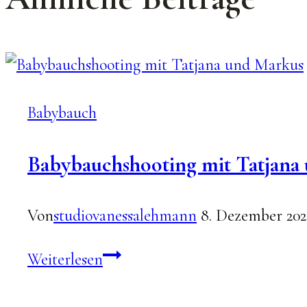
Babybauch
Babybauchshooting mit Tatjana
Von
studiovanessalehmann
8. Dezember 202
Babybauchshooting
Weiterlesen
mit