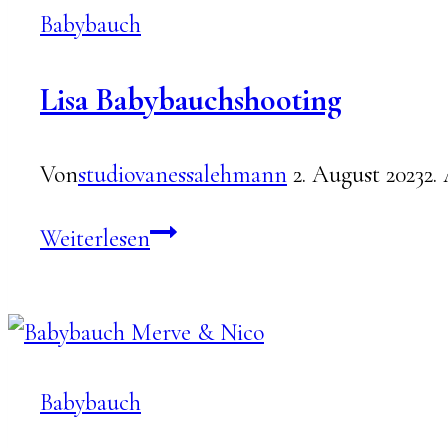
Babybauch
Lisa Babybauchshooting
Von
studiovanessalehmann
2. August 2023
2.
Lisa
Weiterlesen
Babybauchshooting
Babybauch