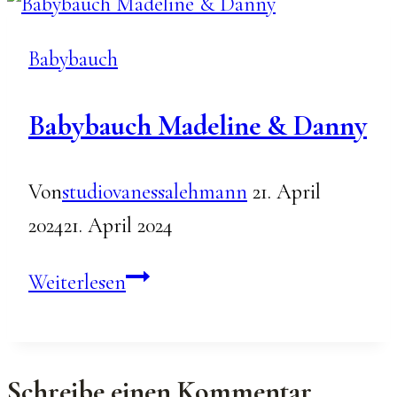
Babybauch
Babybauch Madeline & Danny
Von
studiovanessalehmann
21. April
2024
21. April 2024
Babybauch
Weiterlesen
Madeline
&
Danny
Schreibe einen Kommentar