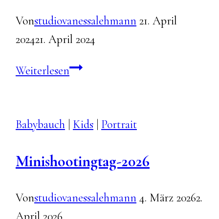
Von
studiovanessalehmann
21. April
2024
21. April 2024
Vanessa
Weiterlesen
Babybauch
Babybauch
|
Kids
|
Portrait
Minishootingtag-2026
Von
studiovanessalehmann
4. März 2026
2.
April 2026