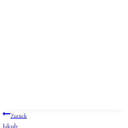
Beitragsnavigation
Zurück
Jakub