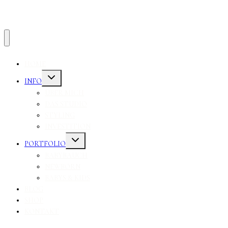
HOME
Untermenü
INFO
umschalten
ÜBER MICH
DAS STUDIO
STYLING
INVESTITION
Untermenü
PORTFOLIO
umschalten
BABYBAUCH
NEWBORN
BABYS & KIDS
BLOG
SHOP
KONTAKT