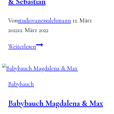
& Sebastian
Von
studiovanessalehmann
12. März
2022
12. März 2022
Babybauchshooting
Weiterlesen
mit
Judith
&
Babybauch
Sebastian
Babybauch Magdalena & Max