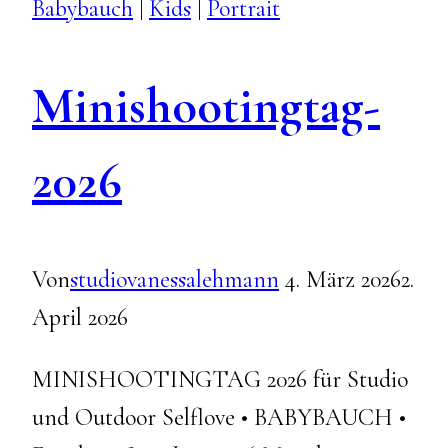
Babybauch
|
Kids
|
Portrait
Minishootingtag-
2026
Von
studiovanessalehmann
4. März 2026
2.
April 2026
MINISHOOTINGTAG 2026 für Studio
und Outdoor Selflove • BABYBAUCH •